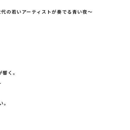
e」～Z世代の若いアーティストが奏でる青い夜～
が響く。
—
い。