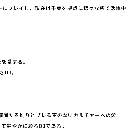
R&Bを主にプレイし、現在は千葉を拠点に様々な所で活躍中。
全般を愛する。
きDJ。
確固たる拘りとブレる事のないカルチヤーへの愛。
して艶やかに彩るDJである。