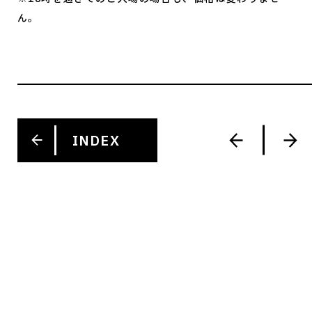
ん。
INDEX