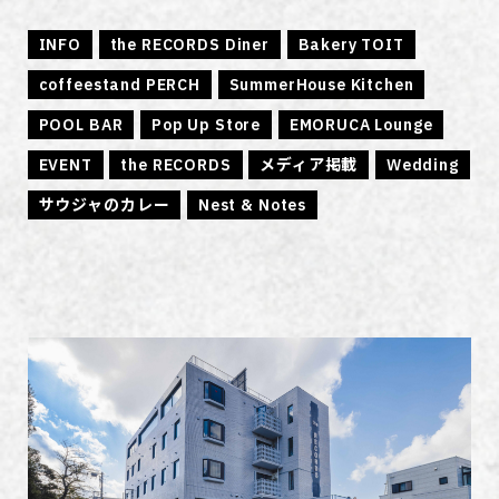
INFO
the RECORDS Diner
Bakery TOIT
coffeestand PERCH
SummerHouse Kitchen
POOL BAR
Pop Up Store
EMORUCA Lounge
EVENT
the RECORDS
メディア掲載
Wedding
サウジャのカレー
Nest & Notes