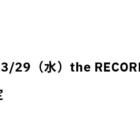
29（水）the RECORD
定