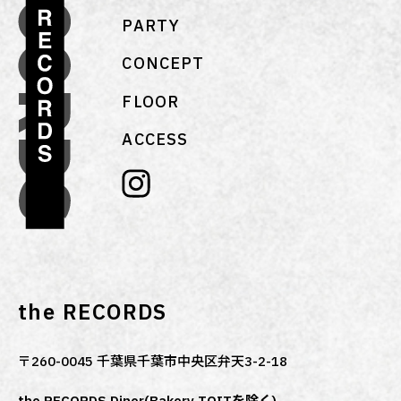
PARTY
CONCEPT
FLOOR
ACCESS
the RECORDS
〒260-0045 千葉県千葉市中央区弁天3-2-18
the RECORDS Diner(Bakery TOITを除く)