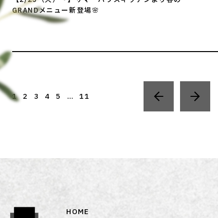
GRANDメニュー新登場🌸
1
2
3
4
5
…
11
HOME