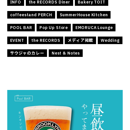
INFO
the RECORDS Diner
Bakery TOIT
coffeestand PERCH
SummerHouse Kitchen
POOL BAR
Pop Up Store
EMORUCA Lounge
EVENT
the RECORDS
メディア掲載
Wedding
サウジャのカレー
Nest & Notes