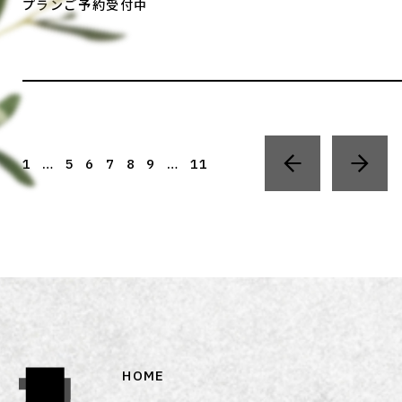
プランご予約受付中
1
…
5
6
7
8
9
…
11
HOME