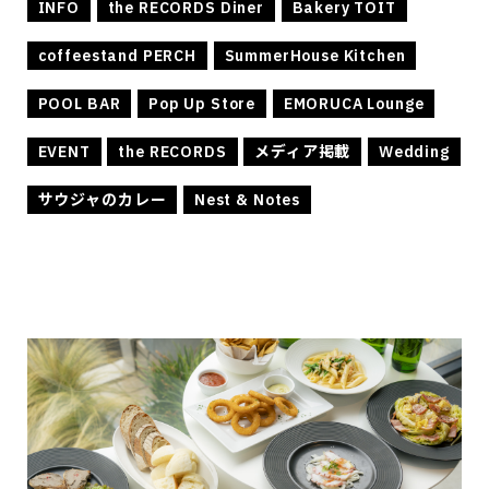
INFO
the RECORDS Diner
Bakery TOIT
coffeestand PERCH
SummerHouse Kitchen
POOL BAR
Pop Up Store
EMORUCA Lounge
EVENT
the RECORDS
メディア掲載
Wedding
サウジャのカレー
Nest & Notes