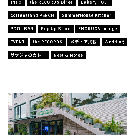
INFO
the RECORDS Diner
Bakery TOIT
coffeestand PERCH
SummerHouse Kitchen
POOL BAR
Pop Up Store
EMORUCA Lounge
EVENT
the RECORDS
メディア掲載
Wedding
サウジャのカレー
Nest & Notes