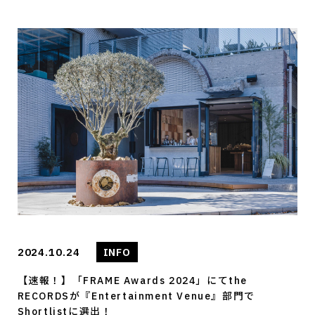
2024.10.24
INFO
【速報！】「FRAME Awards 2024」にてthe
RECORDSが『Entertainment Venue』部門で
Shortlistに選出！